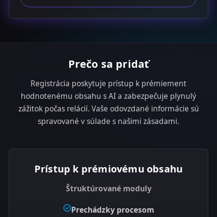
t
a
t
e
s
Prečo sa pridať
+
1
Registrácia poskytuje prístup k prémiement
hodnotenému obsahu s AI a zabezpečuje plynulý
zážitok počas relácií. Vaše odovzdané informácie sú
spravované v súlade s našimi zásadami.
Prístup k prémiovému obsahu
Štruktúrované moduly
Prechádzky procesom