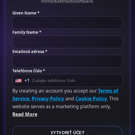
immediatefastxsoftware.
Given Name *
Family Name *
Emailová adresa *
Telefónne číslo *
+1
U
n
By creating an account you accept our
Terms of
i
Service
,
Privacy Policy
and
Cookie Policy
. This
t
website serves as a marketing platform only.
e
Read More
d
S
VYTVORIŤ ÚČET