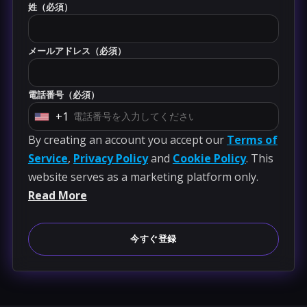
姓（必須）
メールアドレス（必須）
電話番号（必須）
+1
U
By creating an account you accept our
Terms of
n
Service
,
Privacy Policy
and
Cookie Policy
. This
i
website serves as a marketing platform only.
t
Read More
e
d
S
今すぐ登録
t
a
t
e