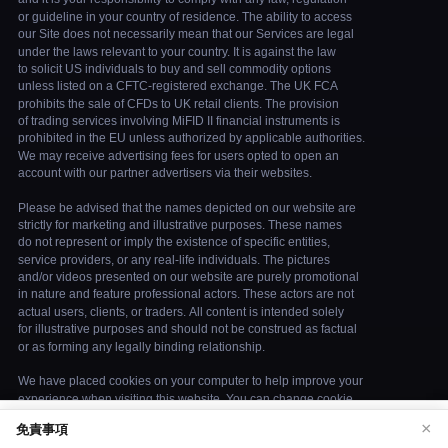
We use cookies to enhance your browsing
×
免責事項