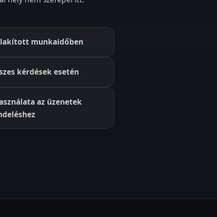
ialakított munkaidőben
szes kérdések esetén
asználata az üzenetek
ndeléshez