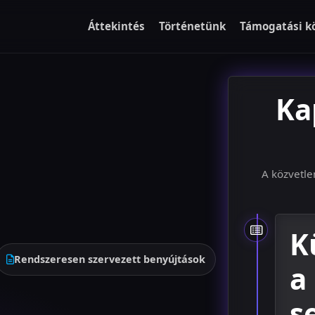
Áttekintés
Történetünk
Támogatási k
Ka
A közvetle
K
Rendszeresen szervezett benyújtások
a
s