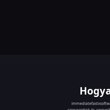
Hogya
immediatefastxsoftwar
szervezettek és azonosí