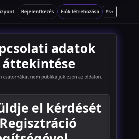
özpont
Bejelentkezés
Fiók létrehozása
EN
▾
pcsolati adatok
áttekintése
n csatornákat nem publikáljuk ezen az oldalon.
üldje el kérdését
 Regisztráció
egítségével