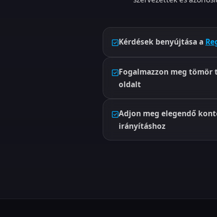
Kérdések benyújtása a
Reg
Fogalmazzon meg tömör t
oldalt
Adjon meg elegendő kont
irányításhoz