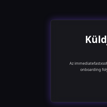
Küld
Az immediatefastxsoft
onboarding foly