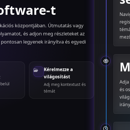
oftware-t
Navi
regi
ációs központjában. Útmutatás vagy
témá
folyamatot, és adjon meg részleteket az
mező
i pontosan legyenek irányítva és egyedi
M
Kérelmezze a
világosítást
2
Adja
belül
Adj meg kontextust és
és os
témát
vilá
irány