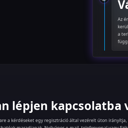
V
Az é
kerü
a te
függ
n lépjen kapcsolatba 
e a kérdéseket egy regisztráció által vezérelt úton irányítja
thatóak maradjanak. Nyilvános e-mail, telefonvonal vagy fizika