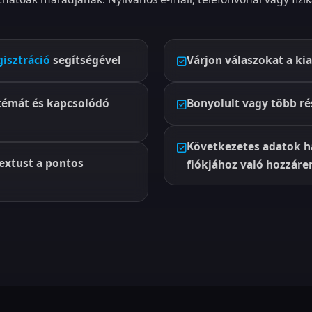
isztráció
segítségével
Várjon válaszokat a k
émát és kapcsolódó
Bonyolult vagy több ré
Következetes adatok h
extust a pontos
fiókjához való hozzáre