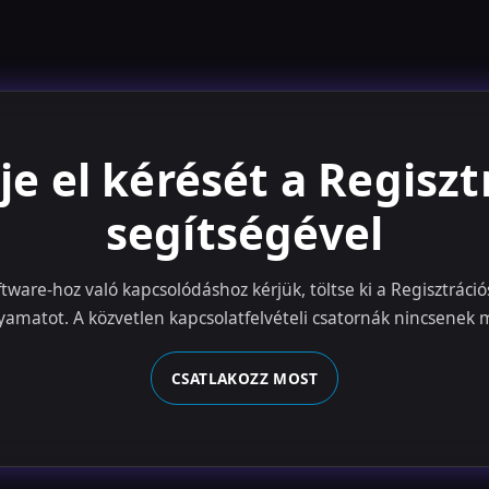
je el kérését a Regiszt
segítségével
ware-hoz való kapcsolódáshoz kérjük, töltse ki a Regisztrációs
amatot. A közvetlen kapcsolatfelvételi csatornák nincsenek m
CSATLAKOZZ MOST