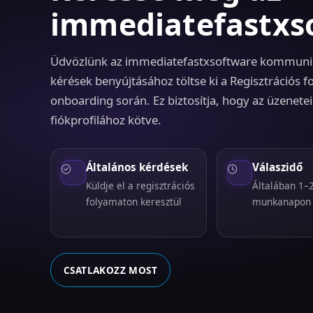
immediatefastxs
Üdvözlünk az immediatefastxsoftware kommunik
kérések benyújtásához töltse ki a Regisztrációs 
onboarding során. Ez biztosítja, hogy az üzenete
fiókprofilához kötve.
Általános kérdések
Válaszidő
Küldje el a regisztrációs
Általában 1–
folyamaton keresztül
munkanapon 
CSATLAKOZZ MOST