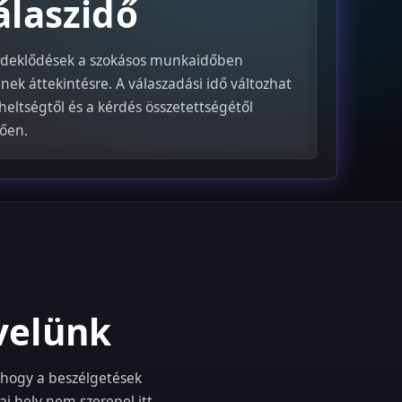
álaszidő
rdeklődések a szokásos munkaidőben
lnek áttekintésre. A válaszadási idő változhat
rheltségtől és a kérdés összetettségétől
ően.
velünk
, hogy a beszélgetések
i hely nem szerepel itt.