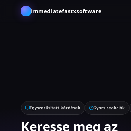
immediatefastxsoftware
Egyszerűsített kérdések
Gyors reakciók
Keresse meg az