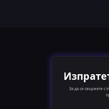
Изпратет
За да се свържете с 
п