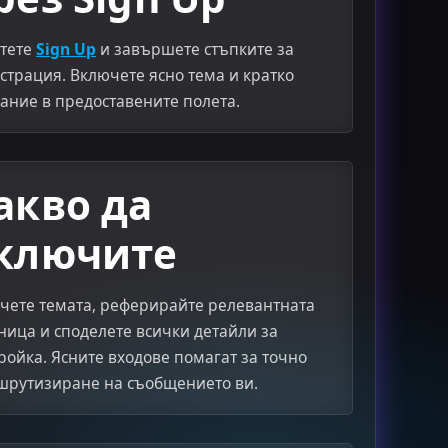
тете
Sign Up
и завършете стъпките за
страция. Включете ясно тема и кратко
ание в предоставените полета.
акво да
ключите
чете темата, реферирайте релевантната
ница и споделете всички детайли за
ройка. Ясните входове помагат за точно
рутизиране на съобщението ви.