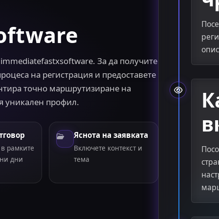
Посе
oftware
реги
опис
mediatefastxsoftware. За да получите
процеса на регистрация и предоставете
антира точно маршрутизиране на
К
я уникален профил.
в
тговор
Яснота на заявката
в рамките
Включете контекст и
Посо
тни дни
тема
стра
наст
марш