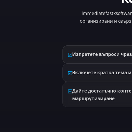
immediatefastxsoftwa
организирани и свърз
Изпратете въпроси чре
Включете кратка тема и
Дайте достатъчно конте
маршрутизиране