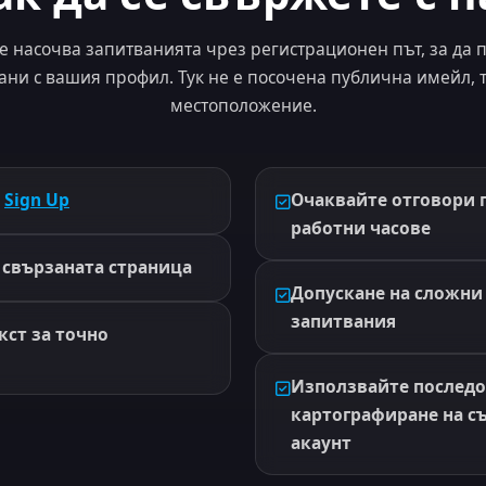
re насочва запитванията чрез регистрационен път, за да
ани с вашия профил. Тук не е посочена публична имейл, 
местоположение.
з
Sign Up
Очаквайте отговори 
работни часове
 свързаната страница
Допускане на сложн
запитвания
кст за точно
Използвайте последо
картографиране на 
акаунт