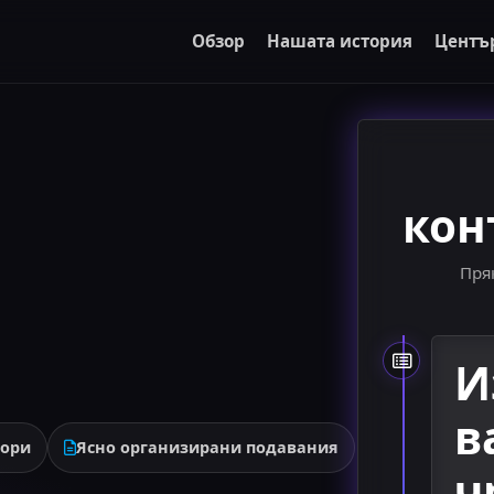
Обзор
Нашата история
Центъ
кон
Пря
И
в
вори
Ясно организирани подавания
ч