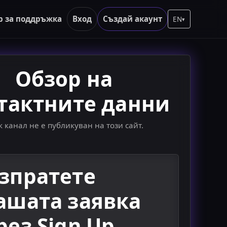
р за поддръжка
Вход
Създай акаунт
EN
▾
Обзор на
тактните данни
к канал не е публикуван на този сайт.
зпратете
ашата заявка
рез Sign Up