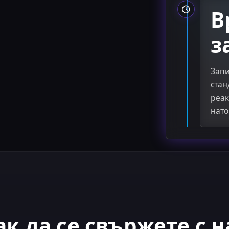
В
з
Запи
стан
реак
нато
ак да се свържете с н