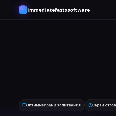
immediatefastxsoftware
Оптимизирани запитвания
Бързи отго