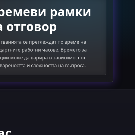
ремеви рамки
а отговор
тванията се преглеждат по време на
дартните работни часове. Времето за
ции може да варира в зависимост от
вареността и сложността на въпроса.
ас