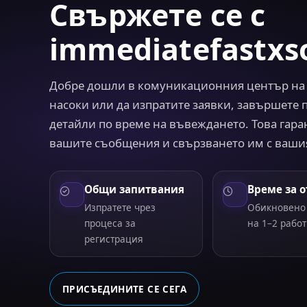
Свържете се с
immediatefastxs
Добре дошли в комуникационния център на im
насоки или да изпратите заявки, завършете 
детайли по време на въвеждането. Това гар
вашите съобщения и свързването им с ваши
Общи запитвания
Време за о
Изпратете чрез
Обикновено 
процеса за
на 1–2 рабо
регистрация
ПРИСЪЕДИНИТЕ СЕ СЕГА