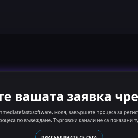
е вашата заявка чре
immediatefastxsoftware, моля, завършете процеса за рег
роцеса по въвеждане. Търговски канали не са показани ту
ПРИСЪЕДИНИТЕ СЕ СЕГА