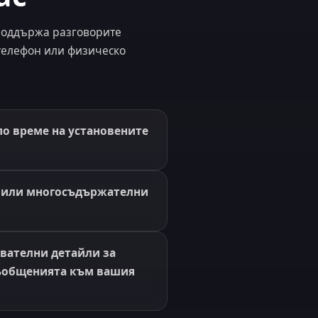
 поддържа разговорите
телефон или физическо
по време на установените
и или многосъдържателни
вателни детайли за
съобщенията към вашия