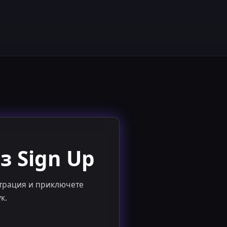
з Sign Up
истрация и приключете
к.